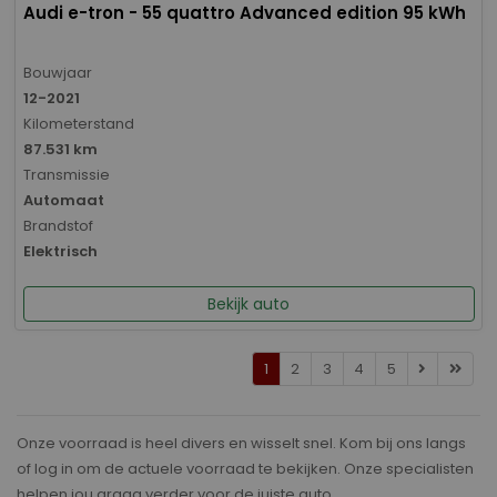
Audi e-tron - 55 quattro Advanced edition 95 kWh
Bouwjaar
12-2021
Kilometerstand
87.531 km
Transmissie
Automaat
Brandstof
Elektrisch
Bekijk auto
1
2
3
4
5
Onze voorraad is heel divers en wisselt snel. Kom bij ons langs
of log in om de actuele voorraad te bekijken. Onze specialisten
helpen jou graag verder voor de juiste auto.