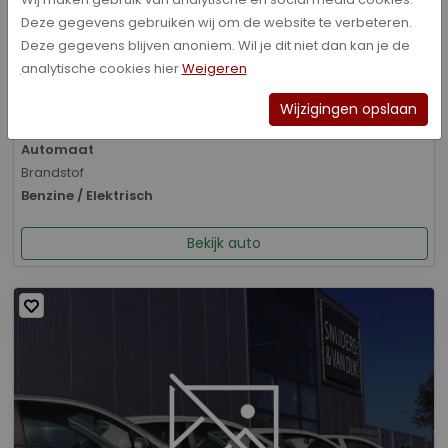
Deze gegevens gebruiken wij om de website te verbeteren.
Bouwjaar
Deze gegevens blijven anoniem. Wil je dit niet dan kan je de
01-2026
analytische cookies hier
Weigeren
Kilometerstand
8.070 km
Wijzigingen opslaan
Transmissie
Automaat
Brandstof
Benzine / Elektrisch
Bekijk auto