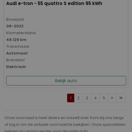
Audi e-tron - 55 quattro S edition 95 kWh
Bouwjaar
08-2022
Kilometerstand
46.129 km
Transmissie
Automaat
Brandstof
Elektrisch
Bekijk auto
1
2
3
4
5
Onze voorraad is heel divers en wisselt snel. Kom bij ons langs
of log in om de actuele voorraad te bekijken. Onze specialisten
helpen jou graag verder voor de juiste auto.