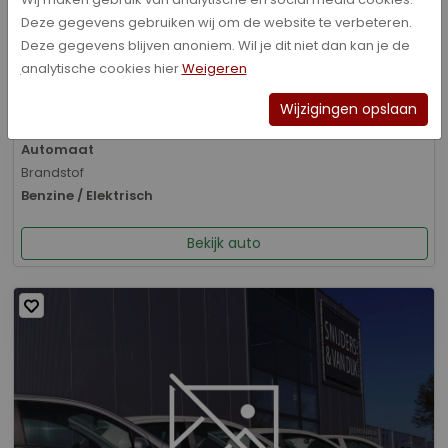
Deze gegevens gebruiken wij om de website te verbeteren.
Bouwjaar
Deze gegevens blijven anoniem. Wil je dit niet dan kan je de
01-2026
analytische cookies hier
Weigeren
Kilometerstand
8.070 km
Wijzigingen opslaan
Transmissie
Automaat
Brandstof
Benzine / Elektrisch
Bekijk auto