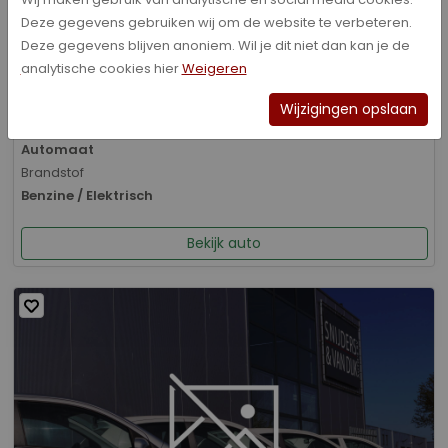
Deze gegevens gebruiken wij om de website te verbeteren.
Bouwjaar
Deze gegevens blijven anoniem. Wil je dit niet dan kan je de
01-2026
analytische cookies hier
Weigeren
Kilometerstand
8.070 km
Wijzigingen opslaan
Transmissie
Automaat
Brandstof
Benzine / Elektrisch
Bekijk auto