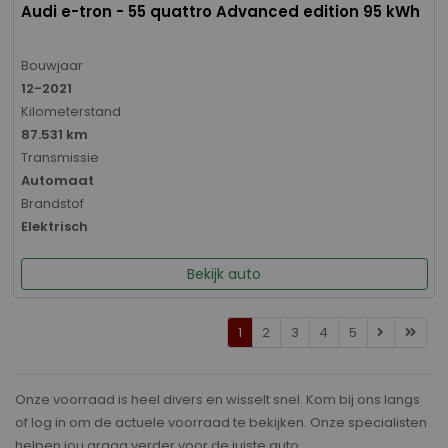
Audi e-tron - 55 quattro Advanced edition 95 kWh
Bouwjaar
12-2021
Kilometerstand
87.531 km
Transmissie
Automaat
Brandstof
Elektrisch
Bekijk auto
1
2
3
4
5
Onze voorraad is heel divers en wisselt snel. Kom bij ons langs
of log in om de actuele voorraad te bekijken. Onze specialisten
helpen jou graag verder voor de juiste auto.