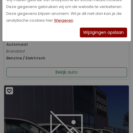
Deze gegevens gebruiken wij om de website te verbeteren.
Bouwjaar
Deze gegevens blijven anoniem. Wil je dit niet dan kan je de
01-2026
analytische cookies hier
Weigeren
Kilometerstand
8.070 km
Wijzigingen opslaan
Transmissie
Automaat
Brandstof
Benzine / Elektrisch
Bekijk auto