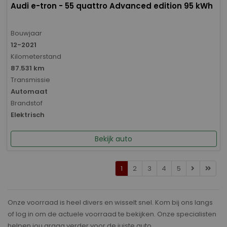
Audi e-tron - 55 quattro Advanced edition 95 kWh
Bouwjaar
12-2021
Kilometerstand
87.531 km
Transmissie
Automaat
Brandstof
Elektrisch
Bekijk auto
1
2
3
4
5
Onze voorraad is heel divers en wisselt snel. Kom bij ons langs
of log in om de actuele voorraad te bekijken. Onze specialisten
helpen jou graag verder voor de juiste auto.