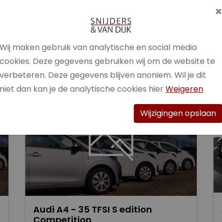
Brandstof
Benzine /
Elektrisch
Wij maken gebruik van analytische en social media
Bekijk auto
cookies. Deze gegevens gebruiken wij om de website te
verbeteren. Deze gegevens blijven anoniem. Wil je dit
niet dan kan je de analytische cookies hier
Weigeren
Wijzigingen opslaan
Audi A4 - 35 TFSI S edition
Competition