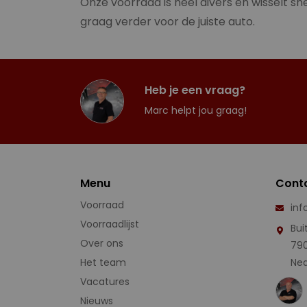
Onze voorraad is heel divers en wisselt sne
graag verder voor de juiste auto.
Heb je een vraag?
Marc helpt jou graag!
Menu
Cont
Voorraad
inf
Voorraadlijst
Bui
Over ons
79
Het team
Ned
Vacatures
Nieuws