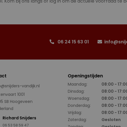
l. Kom bij ons langs of log in om de actuele voorraad te b
06 24 15 63 01
info@snij
act
Openingstijden
Maandag:
08:00 - 17:0
o@snijders-vandijk.nl
Dinsdag:
08:00 - 17:0
tenvaart 1001
Woensdag:
08:00 - 17:0
05 SB Hoogeveen
Donderdag:
08:00 - 17:0
erland
Vrijdag:
08:00 - 17:0
Richard Snijders
Zaterdag:
Gesloten
06 53 58 59 47
Zondag:
Gesloten