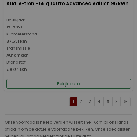
Audi e-tron - 55 quattro Advanced edition 95 kWh
Bouwjaar
12-2021
Kilometerstand
87.531 km
Transmissie
Automaat
Brandstof
Elektrisch
Bekijk auto
1
2
3
4
5
Onze voorraad is heel divers en wisselt snel. Kom bij ons langs
of log in om de actuele voorraad te bekijken. Onze specialisten
helpen jou graag verder voor de juiste auto.