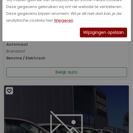
Deze gegevens gebruiken wij om de website te verbeteren.
Bouwjaar
Deze gegevens blijven anoniem. Wil je dit niet dan kan je de
01-2026
analytische cookies hier
Weigeren
Kilometerstand
8.070 km
Wijzigingen opslaan
Transmissie
Automaat
Brandstof
Benzine / Elektrisch
Bekijk auto