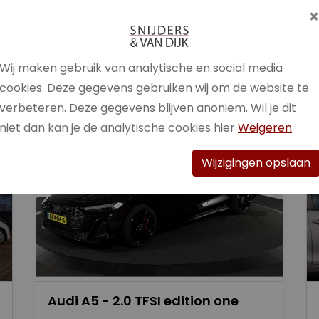
Brandstof
Benzine /
Elektrisch
Wij maken gebruik van analytische en social media
Bekijk auto
cookies. Deze gegevens gebruiken wij om de website te
verbeteren. Deze gegevens blijven anoniem. Wil je dit
niet dan kan je de analytische cookies hier
Weigeren
Wijzigingen opslaan
Audi A5 - 2.0 TFSI edition one