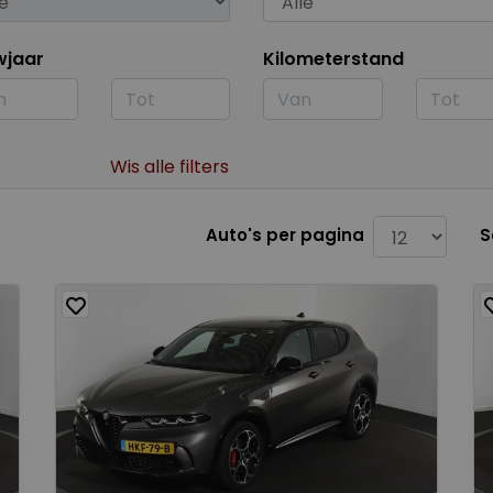
wjaar
Kilometerstand
Wis alle filters
Auto's per pagina
S