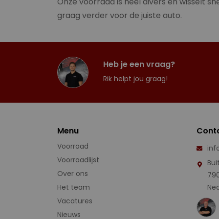
Onze voorraad is heel divers en wisselt sne
graag verder voor de juiste auto.
Heb je een vraag?
Rik helpt jou graag!
Menu
Cont
Voorraad
inf
Voorraadlijst
Bui
Over ons
79
Het team
Ned
Vacatures
Nieuws