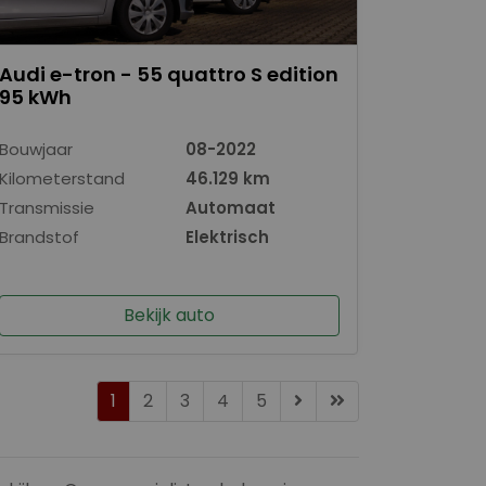
Audi e-tron - 55 quattro S edition
95 kWh
Bouwjaar
08-2022
Kilometerstand
46.129 km
Transmissie
Automaat
Brandstof
Elektrisch
Bekijk auto
1
2
3
4
5