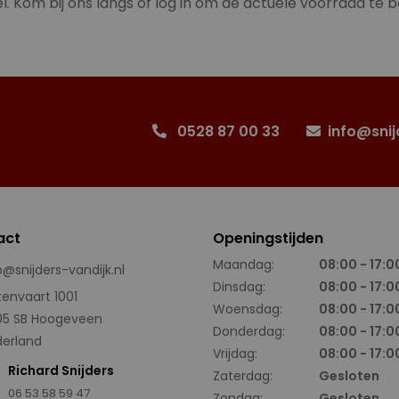
l. Kom bij ons langs of log in om de actuele voorraad te b
0528 87 00 33
info@snij
act
Openingstijden
Maandag:
08:00 - 17:0
o@snijders-vandijk.nl
Dinsdag:
08:00 - 17:0
tenvaart 1001
Woensdag:
08:00 - 17:0
05 SB Hoogeveen
Donderdag:
08:00 - 17:0
erland
Vrijdag:
08:00 - 17:0
Richard Snijders
Zaterdag:
Gesloten
06 53 58 59 47
Zondag:
Gesloten