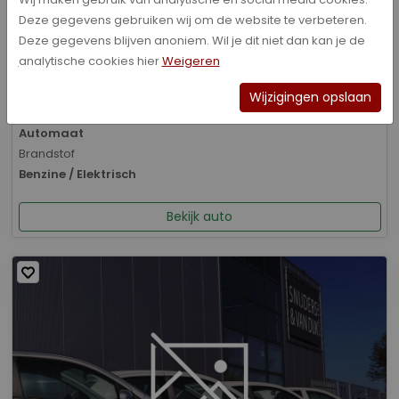
Deze gegevens gebruiken wij om de website te verbeteren.
Bouwjaar
Deze gegevens blijven anoniem. Wil je dit niet dan kan je de
01-2026
analytische cookies hier
Weigeren
Kilometerstand
8.070 km
Wijzigingen opslaan
Transmissie
Automaat
Brandstof
Benzine / Elektrisch
Bekijk auto