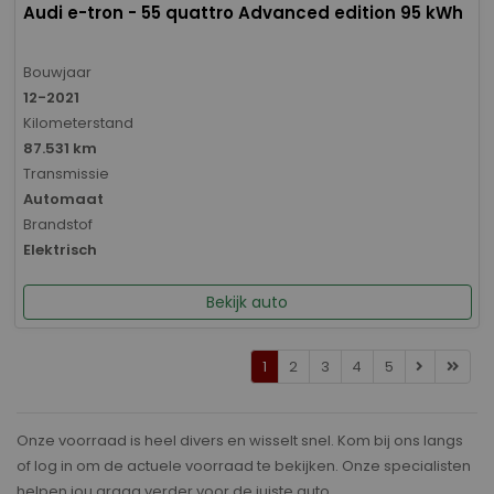
Audi e-tron - 55 quattro Advanced edition 95 kWh
Bouwjaar
12-2021
Kilometerstand
87.531 km
Transmissie
Automaat
Brandstof
Elektrisch
Bekijk auto
1
2
3
4
5
Onze voorraad is heel divers en wisselt snel. Kom bij ons langs
of log in om de actuele voorraad te bekijken. Onze specialisten
helpen jou graag verder voor de juiste auto.